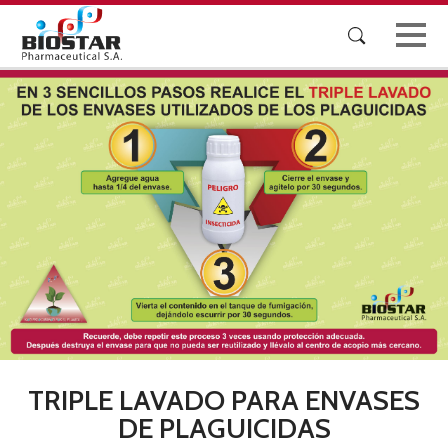
Skip
to
Buscar:
content
Biostar
Biostar Pharmaceutical S.A.
TRIPLE LAVADO PARA ENVASES
DE PLAGUICIDAS