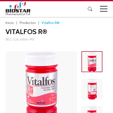
Skip
to
Buscar:
content
Biostar
Biostar Pharmaceutical S.A.
Inicio
Productos
Vitalfos R®
VITALFOS R®
REG. ICA: 6866-MV