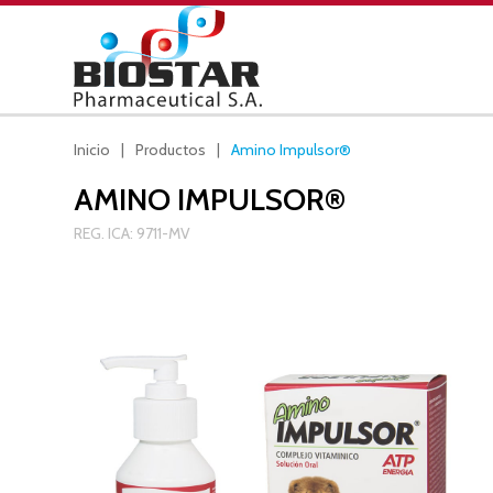
Skip
to
content
Biostar
Biostar Pharmaceutical S.A.
Inicio
Productos
Amino Impulsor®
AMINO IMPULSOR®
REG. ICA: 9711-MV