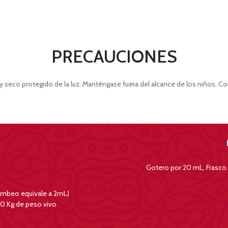
PRECAUCIONES
 seco protegido de la luz. Manténgase fuera del alcance de los niños. Co
Gotero por 20 mL, Frasco
ombeo equivale a 2mL)
50 Kg de peso vivo