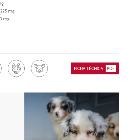
mg
) 225 mg
00 mg
FICHA TÉCNICA
PDF