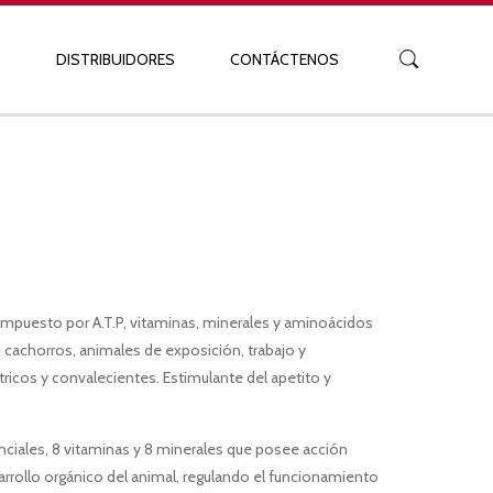
S
DISTRIBUIDORES
CONTÁCTENOS
Buscar:
uesto por A.T.P, vitaminas, minerales y aminoácidos
n cachorros, animales de exposición, trabajo y
icos y convalecientes. Estimulante del apetito y
ales, 8 vitaminas y 8 minerales que posee acción
rrollo orgánico del animal, regulando el funcionamiento